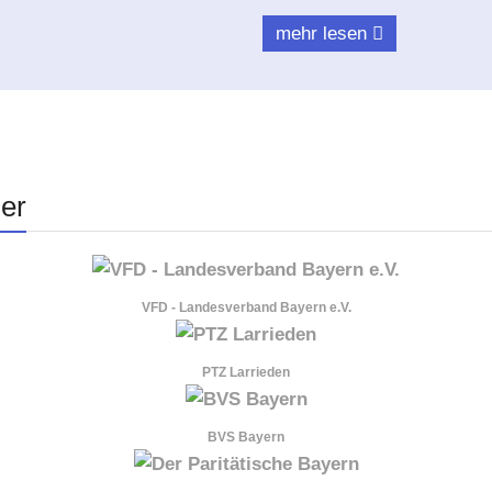
mehr lesen
zer
VFD - Landesverband Bayern e.V.
PTZ Larrieden
BVS Bayern