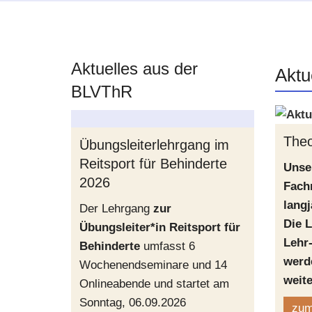
Aktuelles aus der
Aktu
BLVThR
Theo
Übungsleiterlehrgang im
Reitsport für Behinderte
Unse
2026
Fach
langj
Der Lehrgang
zur
Die L
Übungsleiter*in Reitsport für
Lehr-
Behinderte
umfasst 6
werd
Wochenendseminare und 14
weite
Onlineabende und startet am
Sonntag, 06.09.2026
zum