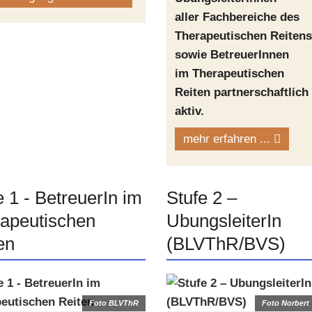
aller Fachbereiche des
Therapeutischen Reitens
sowie BetreuerInnen
im Therapeutischen
Reiten partnerschaftlich
aktiv.
mehr erfahren ...
e 1 - BetreuerIn im
Stufe 2 –
apeutischen
UbungsleiterIn
en
(BLVThR/BVS)
Foto BLVThR
Foto Norbert 