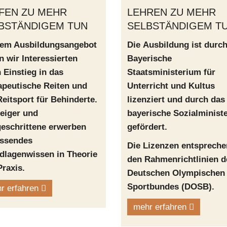
FEN ZU MEHR
LEHREN ZU MEHR
BSTÄNDIGEM TUN
SELBSTÄNDIGEM T
dem Ausbildungsangebot
Die Ausbildung ist durc
n wir Interessierten
Bayerische
 Einstieg in das
Staatsministerium für
apeutische Reiten und
Unterricht und Kultus
eitsport für Behinderte.
lizenziert und durch das
eiger und
bayerische Sozialminist
geschrittene erwerben
gefördert.
ssendes
Die Lizenzen entspreche
dlagenwissen in Theorie
den Rahmenrichtlinien d
raxis.
Deutschen Olympischen
Sportbundes (DOSB).
r erfahren
mehr erfahren