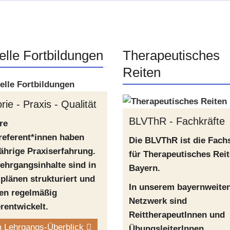
elle Fortbildungen
Therapeutisches
Reiten
rie - Praxis - Qualität
BLVThR - Fachkräfte
re
referent*innen haben
Die BLVThR ist die Fachs
ährige Praxiserfahrung.
für Therapeutisches Reit
ehrgangsinhalte sind in
Bayern.
plänen strukturiert und
In unserem bayernweite
en regelmäßig
Netzwerk sind
rentwickelt.
ReittherapeutInnen und
 Lehrgangs-Überblick
ÜbungsleiterInnen