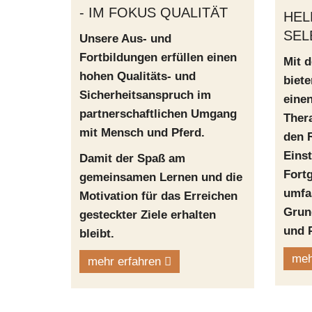
- IM FOKUS QUALITÄT
HEL
SEL
Unsere Aus- und
Fortbildungen erfüllen einen
Mit 
hohen Qualitäts- und
biete
Sicherheitsanspruch im
einen
partnerschaftlichen Umgang
Ther
mit Mensch und Pferd.
den R
Einst
Damit der Spaß am
Fort
gemeinsamen Lernen und die
umfa
Motivation für das Erreichen
Grun
gesteckter Ziele erhalten
und P
bleibt.
meh
mehr erfahren