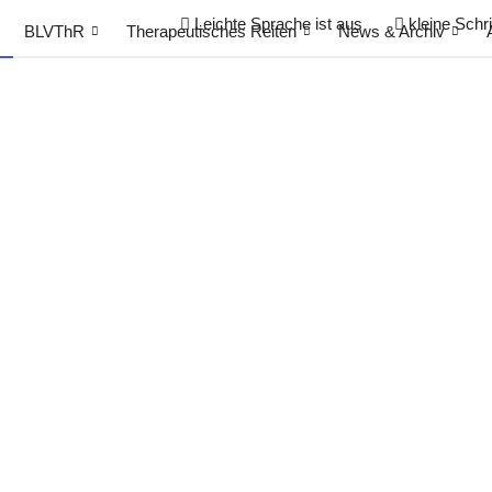
Leichte Sprache
ist aus
kleine Schri
BLVThR
Therapeutisches Reiten
News & Archiv