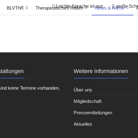
Leichte Sprache
ist aus
große Schri
BLVThR
Therapeutisches Reiten
News & Archiv
taltungen
Weitere Informationen
sind keine Termine vorhanden.
Über uns
Mitgliedschaft
Pressemitteilungen
Aktuelles