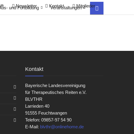
ft
Newsletter
Kontakt
Mitglieder
Aus- und Fortbildung
Veranstaltungen
Kontakt
Bayerische Landesvereinigung
für Therapeutisches Reiten e.V.
BLVTHR
Larrieden 40
91555 Feuchtwangen
Telefon: 09857-97 54 90
E-Mail:
blvthr@onlinehome.de