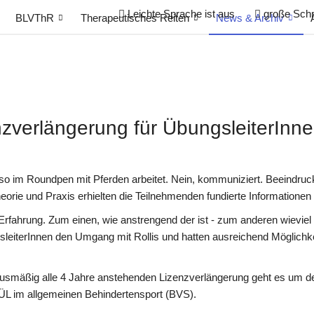
Leichte Sprache
ist aus
große Schri
BLVThR
Therapeutisches Reiten
News & Archiv
zverlängerung für ÜbungsleiterInn
 im Roundpen mit Pferden arbeitet. Nein, kommuniziert. Beeindruck
 Theorie und Praxis erhielten die Teilnehmenden fundierte Informatio
 Erfahrung. Zum einen, wie anstrengend der ist - zum anderen wievie
gsleiterInnen den Umgang mit Rollis und hatten ausreichend Möglichk
nusmäßig alle 4 Jahre anstehenden Lizenzverlängerung geht es um de
 ÜL im allgemeinen Behindertensport (BVS).