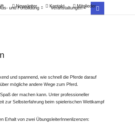
ft
Newsletter
Kontakt
Mitglieder
Aus- und Fortbildung
Veranstaltungen
en
end und spannend, wie schnell die Pferde darauf
nen über mögliche andere Wege zum Pferd.
l Spaß der machen kann. Unter professioneller
eit zur Selbsterfahrung beim spielerischen Wettkampf
n Erhalt von zwei ÜbungsleiterInnenlizenzen: